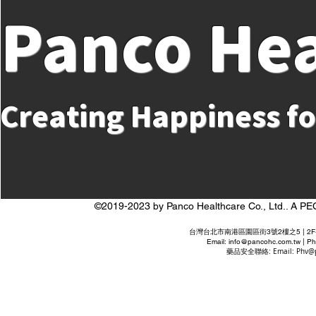
Panco Hea
Creating Happiness f
©2019-2023 by Panco Healthcare Co., Ltd..
台灣台北市南港區園區街3號2樓之5 | 2F-5 No. 3 P
Email:
info@pancohc.com.tw
| Ph
藥品安全聯絡: Email:
Phv@